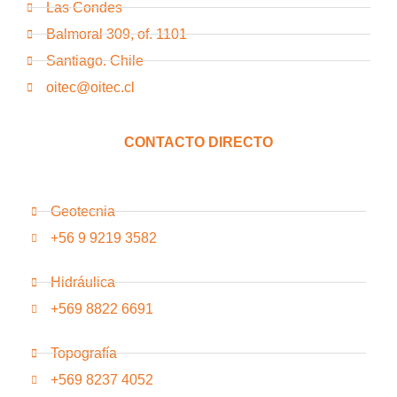
Las Condes
Balmoral 309, of. 1101
Santiago. Chile
oitec@oitec.cl
CONTACTO DIRECTO
Geotecnia
+56 9 9219 3582
Hidráulica
+569 8822 6691
Topografía
+569 8237 4052