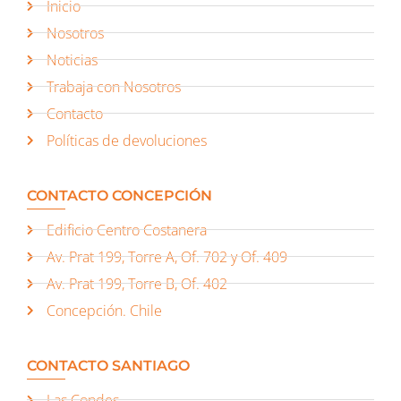
Inicio
Nosotros
Noticias
Trabaja con Nosotros
Contacto
Políticas de devoluciones
CONTACTO CONCEPCIÓN
Edificio Centro Costanera
Av. Prat 199, Torre A, Of. 702 y Of. 409
Av. Prat 199, Torre B, Of. 402
Concepción. Chile
CONTACTO SANTIAGO
Las Condes