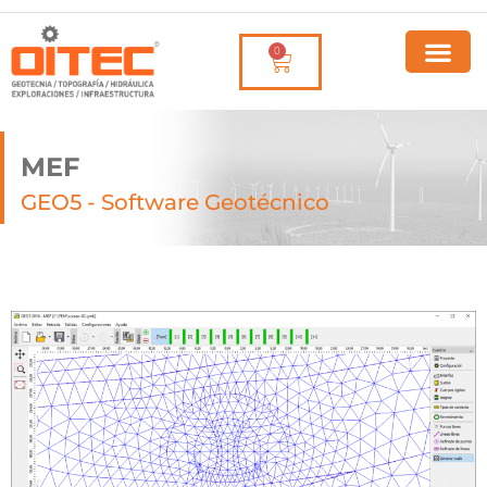
0
MEF
GEO5 - Software Geotécnico​