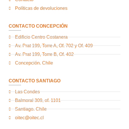
Políticas de devoluciones
CONTACTO CONCEPCIÓN
Edificio Centro Costanera
Av. Prat 199, Torre A, Of. 702 y Of. 409
Av. Prat 199, Torre B, Of. 402
Concepción. Chile
CONTACTO SANTIAGO
Las Condes
Balmoral 309, of. 1101
Santiago. Chile
oitec@oitec.cl