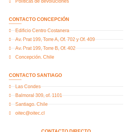
Políticas de devoluciones
CONTACTO CONCEPCIÓN
Edificio Centro Costanera
Av. Prat 199, Torre A, Of. 702 y Of. 409
Av. Prat 199, Torre B, Of. 402
Concepción. Chile
CONTACTO SANTIAGO
Las Condes
Balmoral 309, of. 1101
Santiago. Chile
oitec@oitec.cl
CONTACTO DIRECTO