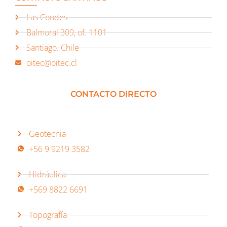
Las Condes
Balmoral 309, of. 1101
Santiago. Chile
oitec@oitec.cl
CONTACTO DIRECTO
Geotecnia
+56 9 9219 3582
Hidráulica
+569 8822 6691
Topografía