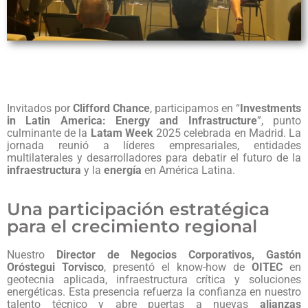
Invitados
por
Clifford
Chance
,
participamos
en “
Investments
in
Latin
America:
Energy
and
Infrastructure
”,
punto
culminante
de
la
Latam
Week
2025
celebrada
en
Madrid.
La
jornada
reunió
a
líderes
empresariales,
entidades
multilaterales
y
desarrolladores
para
debatir
el
futuro
de
la
infraestructura
y
la
energía
en
América
Latina.
Una participación estratégica
para el crecimiento regional
Nuestro
Director
de
Negocios
Corporativos,
Gastón
Oróstegui
Torvisco
,
presentó
el
know-
how
de
OITEC
en
geotecnia
aplicada,
infraestructura
crítica
y
soluciones
energéticas.
Esta
presencia
refuerza
la
confianza
en
nuestro
talento
técnico
y
abre
puertas
a
nuevas
alianzas