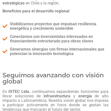
estratégicas
en
Chile
y
la
región.
Beneficios
para
el
desarrollo
regional
Visibilizamos proyectos que impulsan resiliencia
energética y crecimiento sostenible
Conectamos con inversionistas interesados en
financiamiento estructurado para obras claves
Generamos sinergias con firmas internacionales que
potencian la innovación tecnológica
Seguimos avanzando con visión
global
En
OITEC
Ltda.
continuamos
expandiendo
horizontes
para
llevar
soluciones
de
infraestructura
y
energía
de
alto
impacto
a
Latinoamérica.
Nuestra
visión
global
nos
impulsa
a
participar
activamente
en
foros
donde
se
gestan
las
tendencias
que
marcarán
el
futuro
del
sector.