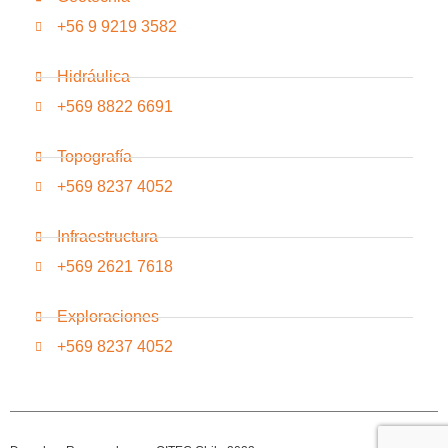
+56 9 9219 3582
Hidráulica
+569 8822 6691
Topografía
+569 8237 4052
Infraestructura
+569 2621 7618
Exploraciones
+569 8237 4052