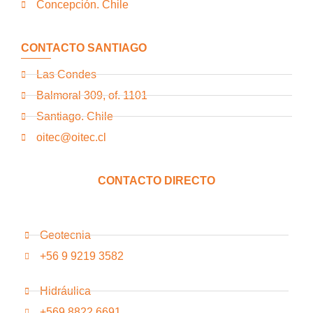
Concepción. Chile
CONTACTO SANTIAGO
Las Condes
Balmoral 309, of. 1101
Santiago. Chile
oitec@oitec.cl
CONTACTO DIRECTO
Geotecnia
+56 9 9219 3582
Hidráulica
+569 8822 6691