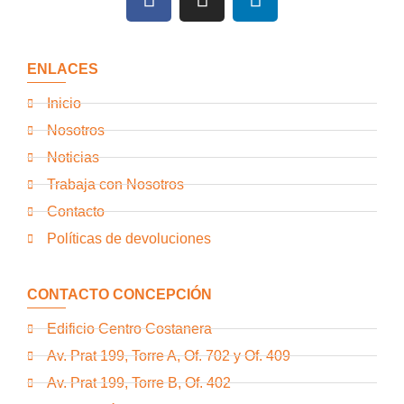
ENLACES
Inicio
Nosotros
Noticias
Trabaja con Nosotros
Contacto
Políticas de devoluciones
CONTACTO CONCEPCIÓN
Edificio Centro Costanera
Av. Prat 199, Torre A, Of. 702 y Of. 409
Av. Prat 199, Torre B, Of. 402