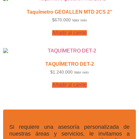
Taquímetro GEOALLEN MTD 2CS 2″
$
670.000
Valor neto
Añadir al carrito
TAQUÍMETRO DET-2
$
1.240.000
Valor neto
Añadir al carrito
Si requiere una asesoría personalizada de
nuestras áreas y servicios, le invitamos a