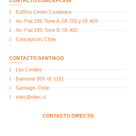
CONTACTO CONCEPCIÓN
Edificio Centro Costanera
Av. Prat 199, Torre A, Of. 702 y Of. 409
Av. Prat 199, Torre B, Of. 402
Concepción. Chile
CONTACTO SANTIAGO
Las Condes
Balmoral 309, of. 1101
Santiago. Chile
oitec@oitec.cl
CONTACTO DIRECTO