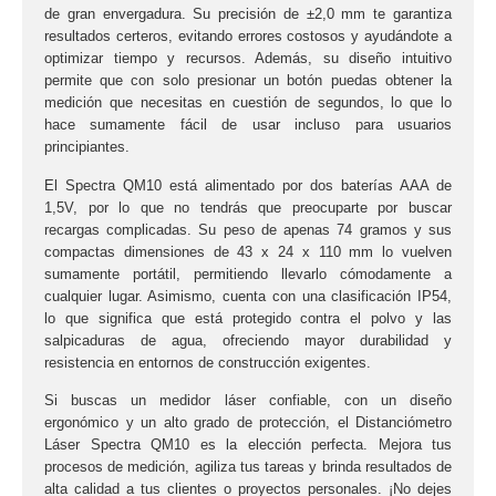
de gran envergadura. Su
precisión de ±2,0 mm
te garantiza
resultados certeros, evitando errores costosos y ayudándote a
optimizar tiempo y recursos. Además, su diseño intuitivo
permite que con solo presionar un botón puedas obtener la
medición que necesitas en cuestión de segundos, lo que lo
hace sumamente fácil de usar incluso para usuarios
principiantes.
El
Spectra QM10
está alimentado por dos baterías AAA de
1,5V, por lo que no tendrás que preocuparte por buscar
recargas complicadas. Su
peso de apenas 74 gramos
y sus
compactas dimensiones de 43 x 24 x 110 mm lo vuelven
sumamente portátil, permitiendo llevarlo cómodamente a
cualquier lugar. Asimismo, cuenta con una clasificación
IP54
,
lo que significa que está protegido contra el polvo y las
salpicaduras de agua, ofreciendo mayor durabilidad y
resistencia en entornos de construcción exigentes.
Si buscas un medidor láser confiable, con un diseño
ergonómico y un alto grado de protección, el
Distanciómetro
Láser Spectra QM10
es la elección perfecta. Mejora tus
procesos de medición, agiliza tus tareas y brinda resultados de
alta calidad a tus clientes o proyectos personales. ¡No dejes