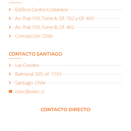
Edificio Centro Costanera
Av. Prat 199, Torre A, Of. 702 y Of. 409
Av. Prat 199, Torre B, Of. 402
Concepción. Chile
CONTACTO SANTIAGO
Las Condes
Balmoral 309, of. 1101
Santiago. Chile
oitec@oitec.cl
CONTACTO DIRECTO