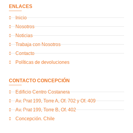
ENLACES
Inicio
Nosotros
Noticias
Trabaja con Nosotros
Contacto
Políticas de devoluciones
CONTACTO CONCEPCIÓN
Edificio Centro Costanera
Av. Prat 199, Torre A, Of. 702 y Of. 409
Av. Prat 199, Torre B, Of. 402
Concepción. Chile