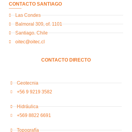
CONTACTO SANTIAGO
Las Condes
Balmoral 309, of. 1101
Santiago. Chile
oitec@oitec.cl
CONTACTO DIRECTO
Geotecnia
+56 9 9219 3582
Hidráulica
+569 8822 6691
Topografía