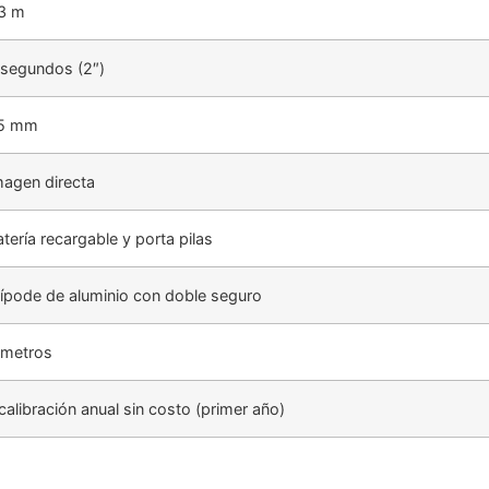
.3 m
 segundos (2″)
5 mm
magen directa
tería recargable y porta pilas
rípode de aluminio con doble seguro
 metros
 calibración anual sin costo (primer año)