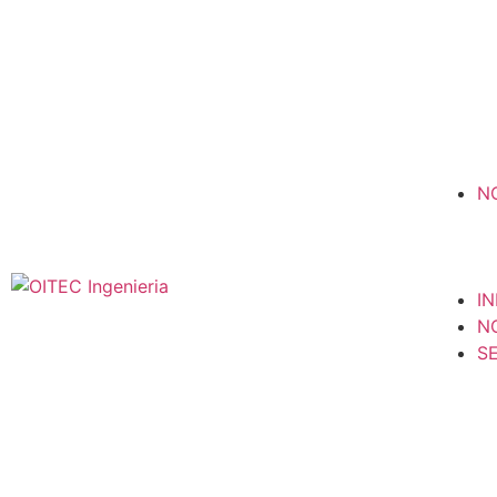
N
IN
N
S