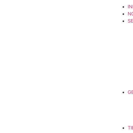
IN
N
S
G
T