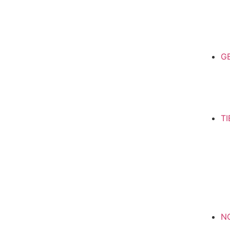
G
T
N