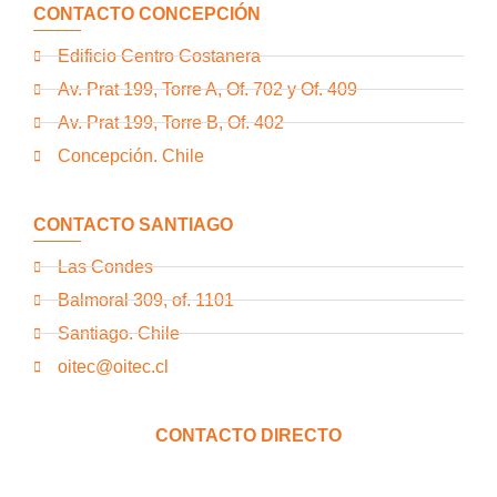
CONTACTO CONCEPCIÓN
Edificio Centro Costanera
Av. Prat 199, Torre A, Of. 702 y Of. 409
Av. Prat 199, Torre B, Of. 402
Concepción. Chile
CONTACTO SANTIAGO
Las Condes
Balmoral 309, of. 1101
Santiago. Chile
oitec@oitec.cl
CONTACTO DIRECTO