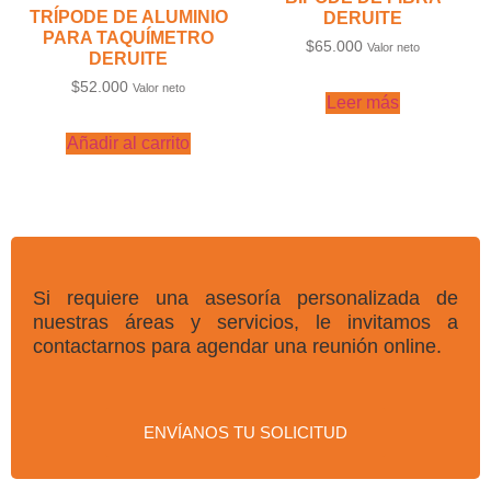
TRÍPODE DE ALUMINIO
DERUITE
PARA TAQUÍMETRO
$
65.000
Valor neto
DERUITE
$
52.000
Valor neto
Leer más
Añadir al carrito
Si requiere una asesoría personalizada de
nuestras áreas y servicios, le invitamos a
contactarnos para agendar una reunión online.
ENVÍANOS TU SOLICITUD