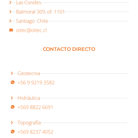
Las Condes
Balmoral 309, of. 1101
Santiago. Chile
oitec@oitec.cl
CONTACTO DIRECTO
Geotecnia
+56 9 9219 3582
Hidráulica
+569 8822 6691
Topografía
+569 8237 4052